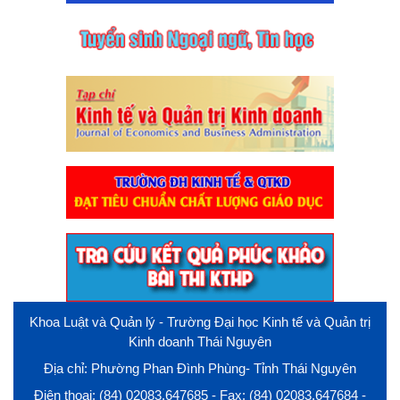
Khoa Luật và Quản lý - Trường Đại học Kinh tế và Quản trị
Kinh doanh Thái Nguyên
Địa chỉ: Phường Phan Đình Phùng- Tỉnh Thái Nguyên
Điện thoại: (84) 02083.647685 - Fax: (84) 02083.647684 -