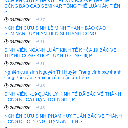
NGHIÊN CỨU SINH VŨ THỊ VÂN BẢO VỆ THÀNH
CÔNG BÁO CÁO SEMINAR TỔNG THỂ LUẬN ÁN TIẾN
SĨ
04/06/2026
37
NGHIÊN CỨU SINH LÊ MINH THÀNH BÁO CÁO
SEMINAR LUẬN ÁN TIẾN SĨ THÀNH CÔNG
04/06/2026
31
SINH VIÊN NGÀNH LUẬT KINH TẾ KHÓA 19 BẢO VỆ
THÀNH CÔNG KHÓA LUẬN TỐT NGHIỆP
22/05/2026
51
Nghiên cứu sinh Nguyễn Thị Huyền Trang trình bày thành
công Báo cáo Seminar của Luận án Tiến sĩ
20/05/2026
46
SINH VIÊN K19 QUẢN LÝ KINH TẾ ĐÃ BẢO VỆ THÀNH
CÔNG KHÓA LUẬN TỐT NGHIỆP
20/05/2026
45
NGHIÊN CỨU SINH PHẠM HUY TUẤN BẢO VỆ THÀNH
CÔNG ĐỀ CƯƠNG LUẬN ÁN TIẾN SĨ