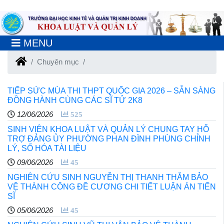
MENU
Chuyên mục
TIẾP SỨC MÙA THI THPT QUỐC GIA 2026 – SẴN SÀNG
ĐỒNG HÀNH CÙNG CÁC SĨ TỬ 2K8
12/06/2026
525
SINH VIÊN KHOA LUẬT VÀ QUẢN LÝ CHUNG TAY HỖ
TRỢ ĐẢNG ỦY PHƯỜNG PHAN ĐÌNH PHÙNG CHỈNH
LÝ, SỐ HÓA TÀI LIỆU
09/06/2026
45
NGHIÊN CỨU SINH NGUYỄN THỊ THANH THẮM BẢO
VỆ THÀNH CÔNG ĐỀ CƯƠNG CHI TIẾT LUẬN ÁN TIẾN
SĨ
05/06/2026
45