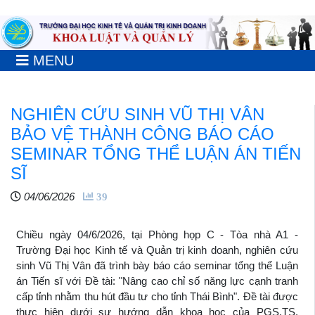
MENU
NGHIÊN CỨU SINH VŨ THỊ VÂN
BẢO VỆ THÀNH CÔNG BÁO CÁO
SEMINAR TỔNG THỂ LUẬN ÁN TIẾN
SĨ
04/06/2026
39
Chiều ngày 04/6/2026, tại Phòng họp C - Tòa nhà A1 -
Trường Đại học Kinh tế và Quản trị kinh doanh, nghiên cứu
sinh Vũ Thị Vân đã trình bày báo cáo seminar tổng thể Luận
án Tiến sĩ với Đề tài: "Nâng cao chỉ số năng lực cạnh tranh
cấp tỉnh nhằm thu hút đầu tư cho tỉnh Thái Bình". Đề tài được
thực hiện dưới sự hướng dẫn khoa học của PGS.TS.