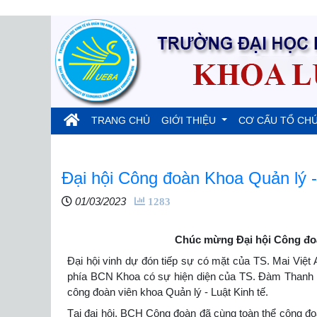
(current)
TRANG CHỦ
GIỚI THIỆU
CƠ CẤU TỔ CH
Đại hội Công đoàn Khoa Quản lý -
01/03/2023
1283
Chúc mừng Đại hội Công đoàn
Đại hội vinh dự đón tiếp sự có mặt của TS. Mai Việt
phía BCN Khoa có sự hiện diện của TS. Đàm Thanh Th
công đoàn viên khoa Quản lý - Luật Kinh tế.
Tại đại hội, BCH Công đoàn đã cùng toàn thể công đo