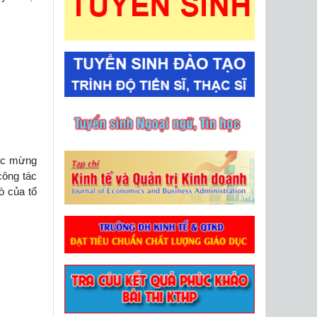
húc mừng
công tác
ò của tổ