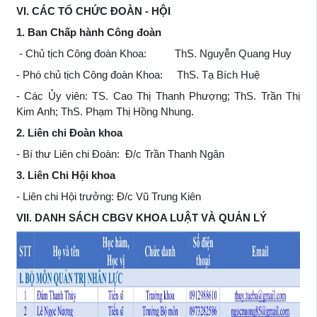
VI. CÁC TỔ CHỨC ĐOÀN - HỘI
1. Ban Chấp hành Công đoàn
- Chủ tịch Công đoàn Khoa: ThS. Nguyễn Quang Huy
- Phó chủ tịch Công đoàn Khoa: ThS. Tạ Bích Huệ
- Các Ủy viên: TS. Cao Thị Thanh Phượng; ThS. Trần Thị
Kim Anh; ThS. Phạm Thị Hồng Nhung.
2. Liên chi Đoàn khoa
- Bí thư Liên chi Đoàn: Đ/c Trần Thanh Ngân
3. Liên Chi Hội khoa
- Liên chi Hội trưởng: Đ/c Vũ Trung Kiên
VII. DANH SÁCH CBGV KHOA LUẬT VÀ QUẢN LÝ